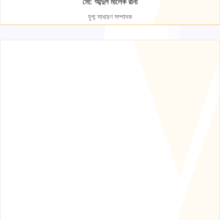
মো: আব্দুল মালেক রানা
যুগ্ম সাধারণ সম্পাদক