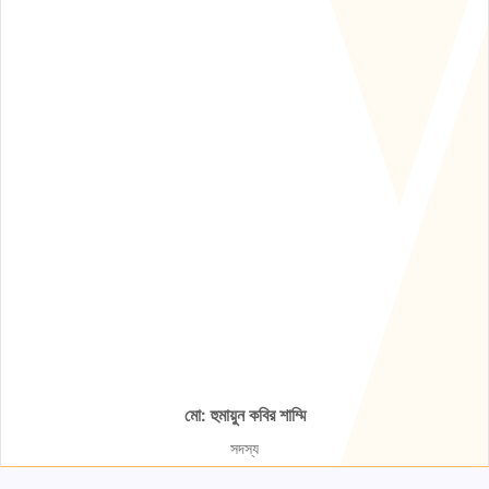
মো: হুমায়ুন কবির শাম্মি
সদস্য