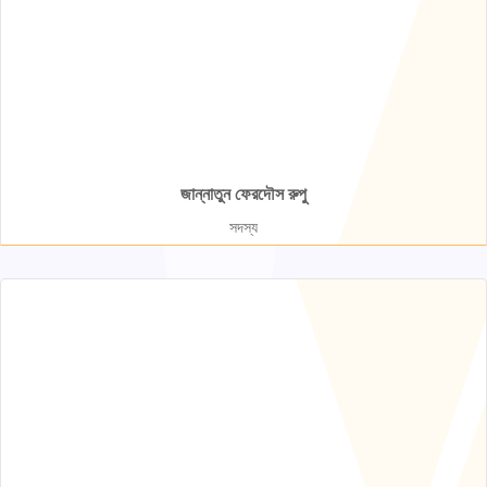
জান্নাতুন ফেরদৌস রুপু
সদস্য